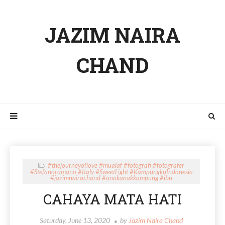
JAZIM NAIRA
CHAND
#thejourneyoflove #mualaf #fotografi #fotografer
#Stefanoromano #Italy #SweetLight #KampungkuIndonesia
#jazimnairachand #anakanakkampung #ibu
CAHAYA MATA HATI
Saturday, June 13, 2020
by
Jazim Naira Chand