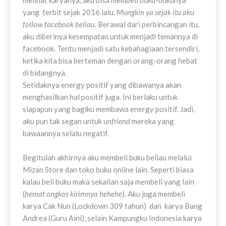
melihat karyanya, aku bisa membeli buku-bukunya
yang terbit sejak 2016 lalu.
Mungkin ya sejak itu aku
follow facebook beliau
. Berawal dari perbincangan itu,
aku diberinya kesempatan untuk menjadi temannya di
facebook. Tentu menjadi satu kebahagiaan tersendiri,
ketika kita bisa berteman dengan orang-orang hebat
di bidangnya.
Setidaknya energy positif yang dibawanya akan
menghasilkan hal positif juga. Ini berlaku untuk
siapapun yang bagiku membawa energy positif. Jadi,
aku pun tak segan untuk
unfriend
mereka yang
bawaannya selalu negatif.
Begitulah akhirnya aku membeli buku beliau melalui
Mizan Store dan toko buku online lain. Seperti biasa
kalau beli buku maka sekalian saja membeli yang lain
(
hemat ongkos kirimnya hehehe
). Aku juga membeli
karya Cak Nun (Lockdown 309 tahun) dan karya Bang
Andrea (Guru Aini), selain Kampungku Indonesia karya