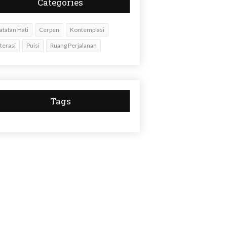
Categories
atatan Hati
Cerpen
Kontemplasi
iterasi
Puisi
Ruang Perjalanan
Tags