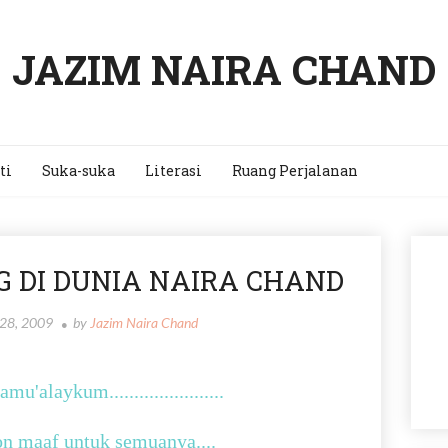
JAZIM NAIRA CHAND
ti
Suka-suka
Literasi
Ruang Perjalanan
 DI DUNIA NAIRA CHAND
 28, 2009
by
Jazim Naira Chand
mu'alaykum.......................
 maaf untuk semuanya....