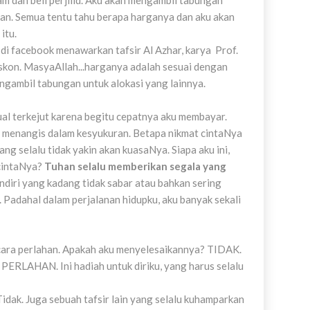
am dan beli perjilid. Aku akan mengambil tabungan
an. Semua tentu tahu berapa harganya dan aku akan
itu.
i facebook menawarkan tafsir Al Azhar, karya Prof.
kon. MasyaAllah...harganya adalah sesuai dengan
ngambil tabungan untuk alokasi yang lainnya.
jual terkejut karena begitu cepatnya aku membayar.
ah menangis dalam kesyukuran. Betapa nikmat cintaNya
ang selalu tidak yakin akan kuasaNya. Siapa aku ini,
 cintaNya?
Tuhan selalu memberikan segala yang
endiri yang kadang tidak sabar atau bahkan sering
. Padahal dalam perjalanan hidupku, aku banyak sekali
secara perlahan. Apakah aku menyelesaikannya? TIDAK.
ERLAHAN. Ini hadiah untuk diriku, yang harus selalu
Tidak. Juga sebuah tafsir lain yang selalu kuhamparkan