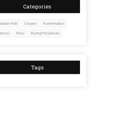
Categories
atatan Hati
Cerpen
Kontemplasi
iterasi
Puisi
Ruang Perjalanan
Tags