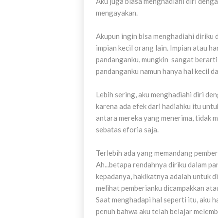
Aku juga biasa menghadiahi diri denga
mengayakan.
Akupun ingin bisa menghadiahi dirik
impian kecil orang lain. Impian atau 
pandanganku, mungkin sangat berarti 
pandanganku namun hanya hal kecil da
Lebih sering, aku menghadiahi diri d
karena ada efek dari hadiahku itu unt
antara mereka yang menerima, tidak 
sebatas eforia saja.
Terlebih ada yang memandang pemberi
Ah...betapa rendahnya diriku dalam p
kepadanya, hakikatnya adalah untuk di
melihat pemberianku dicampakkan atau 
Saat menghadapi hal seperti itu, aku 
penuh bahwa aku telah belajar melembu