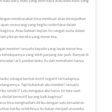
n buku baru, buku yang lebih kaya atau buku kuno yang
u dengan membiasakan bisa membuat atau mewujudkan
harapan seseorang yang begitu sederhana dalam
baginya. Atau bahkan impian itu sangat mulia dalam
lam pikiran mereka yang menerima.
engan memberi sesuatu kepada yang layak menerima
uk kehidupannya yang lebih panjang dan jauh. Banyak di
menyadari arti pemberianku itu dan memahami hanya
anku sebagai bentuk motif negatif terhadapnya.
andangannya. Tapi bukankah aku memberi sesuatu
riku sendiri? Lalu mengapa aku harus terluka saat
dinilai bermotif kurang baik baginya?
harus bisa menghadiahi diriku dengan satu kesadaran
tkan hatiku selebihnya itu bukan menjadi urusanku.