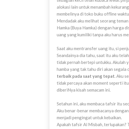
sebagian kecil telah kubaca lewat pinj
alokasi lain untuk menambah kekurang
membelinya di toko buku offline waktu 
Mendadak aku melihat seorang teman d
Hamka (Buya Hamka) dengan harga dis
uang yang kumiliki tanpa aku harus me
Saat aku mentransfer uang itu, si pen
Seandainya dia tahu, saat itu aku tel
tidak pernah bertepi untukku. Akulah y
hamba yang tak tahu diri akan segala
terbaik pada saat yang tepat
. Aku s
tidak percaya akan moment seperti itu
diberiNya kisah semacam ini.
Setahun ini, aku membaca tafsir itu 
Aku benar-benar membacanya dengan P
menjadi pengingat untuk kebaikan.
Apakah tafsir Al Misbah, terlupakan? 